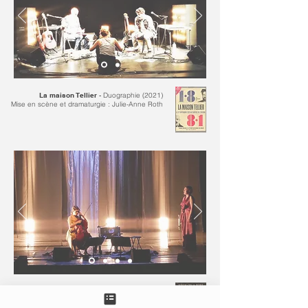
La maison Tellier
-
Duographie (2021)
Mise en scène et dramaturgie : Julie-Anne Roth
Birds on a wire
-
Rosemary Standley et
Dom La Nena (2019)