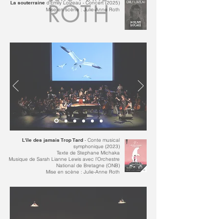
La souterraine
d'E
mily Loizeau - Concert (2025)
​Mise en scène : Julie-Anne Roth
L'île des jamais Trop Tard
- Conte musical
symphonique (2023)
Texte de Stephane Michaka
Musique de Sarah Lianne Lewis
avec l’Orchestre
National de Bretagne (ONB)
​Mise en scène : Julie-Anne Roth