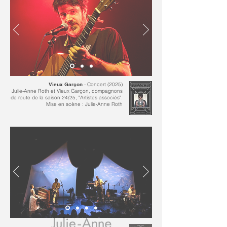
Vieux Garçon
- Concert (2025)
Julie-Anne Roth et Vieux Garçon,
compagnons
de route de la saison 24/25, "Artistes associés".
​Mise en scène : Julie-Anne Roth