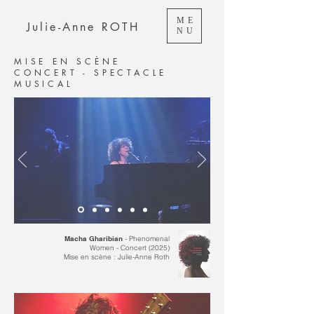
ME
Julie-Anne ROTH
NU
MISE EN SCÈNE
CONCERT
-
SPECTACLE
MUSICAL
Macha Gharibian
- Phenomenal
Women - Concert (2025)
​Mise en scène : Julie-Anne Roth