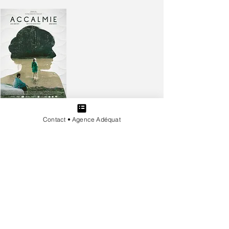
SÉLECTION
Festival
Contact • Agence Adéquat
Music & Cinéma
de Marseille
ACCALMIE
Martin GEISLER
Julie-Anne ROTH et Ahmad
KONTAR