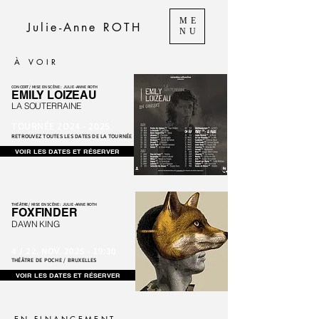
ME
Julie-Anne ROTH
NU
À VOIR
CONCERT /
MISE EN SCÈNE : JULIE-ANNE ROTH
EMILY LOIZEAU
LA SOUTERRAINE
TOURNÉE 2O24 - 2025
RETROUVEZ TOUTES LES DATES DE LA TOURNÉE
VOIR LES DATES ET RÉSERVER
THÉÂTRE /
MISE EN SCÈNE : JULIE-ANNE ROTH
FOXFINDER
DAWN KING
4 / 22. NOV. 2025 - 19:30
THÉÂTRE DE POCHE / BRUXELLES
VOIR LES DATES ET RÉSERVER
EN FINANCEMENT