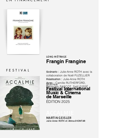
LONG-MÉTRAGE
Frangin Frangine
FESTIVAL
Scénario :
Julie-Anne ROTH avec la
collaboration de Noël FUZELLIER
Réalisation :
Julie-Anne ROTH
Avec :
Camille RUTHERFORD,
SÉLECTION
Panayotis PASCOT, Salif CISSÉ
Festival International
Distributeur : KMBO
Music & Cinema
de Marseille
ÉDITION 2025
ACCALMIE
MARTIN GEISLER
Julie-Anne ROTH et Ahmad
KONTAR