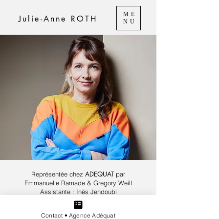
ME
Julie-Anne ROTH
NU
ADEQUAT
Représentée chez
par
Emmanuelle Ramade & Gregory Weill
Assistante : Inès Jendoubi
42 - 44 rue de Paradis, 75010 Paris
Contact • Agence Adéquat
Tél.
01 42 80 00 42